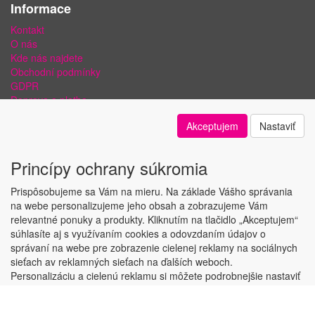
Informace
Kontakt
O nás
Kde nás najdete
Obchodní podmínky
GDPR
Doprava a platba
Bezpečnost plateb a ochrana dat
Akceptujem
Nastaviť
Odstoupení od smlouvy
Nastavení soukromí
Princípy ochrany súkromia
Prispôsobujeme sa Vám na mieru. Na základe Vášho správania
na webe personalizujeme jeho obsah a zobrazujeme Vám
relevantné ponuky a produkty. Kliknutím na tlačidlo „Akceptujem“
Copyright © ABRA Software a.s. 2018
súhlasíte aj s využívaním cookies a odovzdaním údajov o
správaní na webe pre zobrazenie cielenej reklamy na sociálnych
sieťach av reklamných sieťach na ďalších weboch.
Personalizáciu a cielenú reklamu si môžete podrobnejšie nastaviť
alebo kedykoľvek vypnúť po kliknutí na tlačidlo Nastaviť.