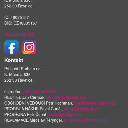
K. Mündla 636,
252 30 Řevnice
IČ: 48035157
DIČ: CZ48035157
www.prosport.sk
Kontakt
Prosport Praha s.r.o.
K. Mündla 636
252 30 Řevnice
ústredňa:
+420 241 483 338
ŘEDITEL Jan Čermák,
prosport@prosport.cz
OBCHODNÍ VEDOUCÍ Petr Hochman,
hochman@prosport.cz
PRODEJ A NÁKUP Pavel Čunát,
cunat@prosport.cz
PRODEJNA Petr Čunát,
sklad@prosport.cz
REKLAMACE Miroslav Teryngel,
reklamace@prosport.cz