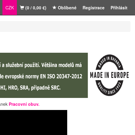
CZK
(0 / 0,00 €)
Oblíbené
Registrace
Přihlásit
lánek
Pracovní obuv
.