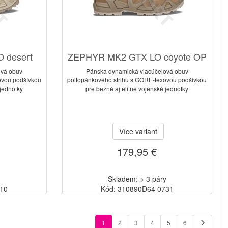
 desert
ZEPHYR MK2 GTX LO coyote OP
ová obuv
Pánska dynamická viacúčelová obuv
ovou podšívkou
poltopánkového strihu s GORE-texovou podšívkou
 jednotky
pre bežné aj elitné vojenské jednotky
Více variant
179,95 €
Skladem: > 3 páry
410
Kód: 310890D64 0731
1
2
3
4
5
6