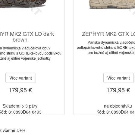
YR MK2 GTX LO dark
ZEPHYR MK2 GTX LO
brown
Pánska dynamická viacúčel
poltopánkového strihu s GORE-tex
a dynamická viacúčelová obuv
pre bežné aj elitné vojenské
ého strihu s GORE-texovou podšívkou
žné aj elitné vojenské jednotky
Více variant
Více variant
179,95 €
179,95 €
Skladem: > 3 páry
na objednávku
Kód: 310890D64 0493
Kód: 310890D64 0
 € včetně DPH