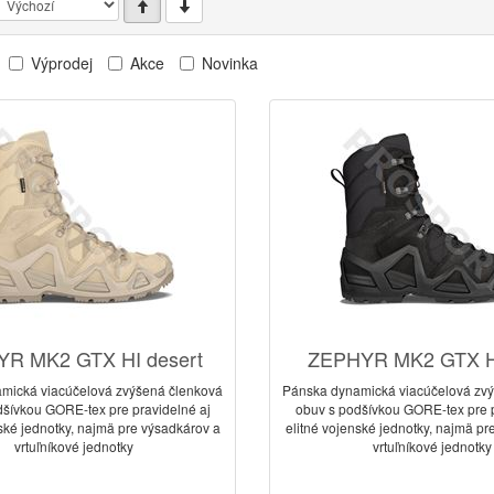
Výprodej
Akce
Novinka
R MK2 GTX HI desert
ZEPHYR MK2 GTX HI
mická viacúčelová zvýšená členková
Pánska dynamická viacúčelová zv
dšívkou GORE-tex pre pravidelné aj
obuv s podšívkou GORE-tex pre p
nské jednotky, najmä pre výsadkárov a
elitné vojenské jednotky, najmä pr
vrtuľníkové jednotky
vrtuľníkové jednotky