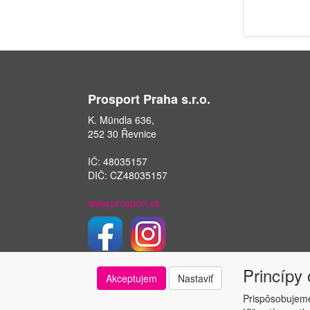
Prosport Praha s.r.o.
K. Mündla 636,
252 30 Řevnice
IČ: 48035157
DIČ: CZ48035157
www.prosport.sk
Princípy
Akceptujem
Nastaviť
Prispôsobujeme