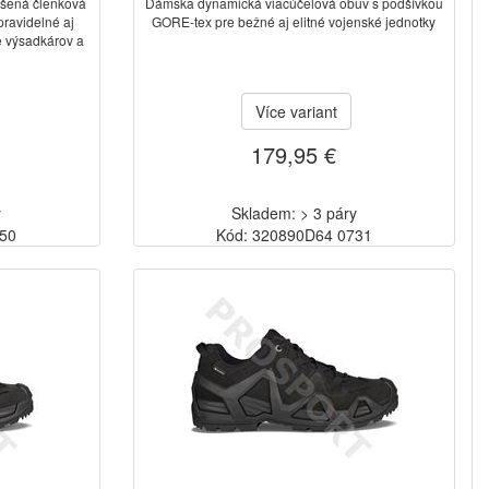
ýšená členková
Dámska dynamická viacúčelová obuv s podšívkou
ravidelné aj
GORE-tex pre bežné aj elitné vojenské jednotky
e výsadkárov a
Více variant
179,95 €
y
Skladem: > 3 páry
750
Kód: 320890D64 0731