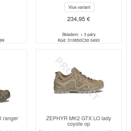
Více variant
234,95 €
y
Skladem: > 3 páry
999
Kód: 310850C30 0493
 ranger
ZEPHYR MK2 GTX LO lady
coyote op