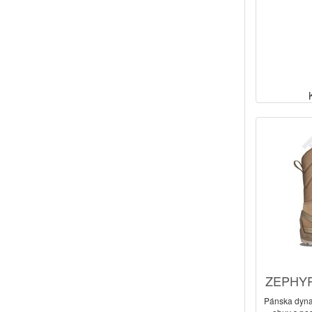
ZEPHYR
Pánska dyna