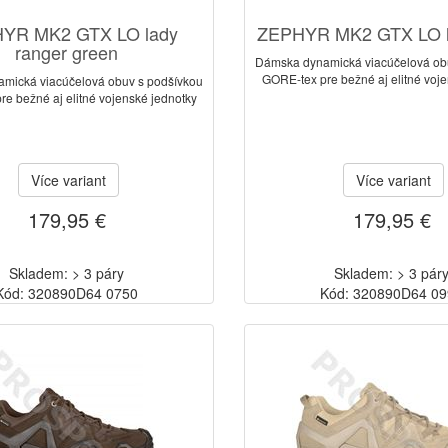
YR MK2 GTX LO lady
ZEPHYR MK2 GTX LO l
ranger green
Dámska dynamická viacúčelová ob
GORE-tex pre bežné aj elitné voj
mická viacúčelová obuv s podšívkou
e bežné aj elitné vojenské jednotky
Více variant
Více variant
179,95 €
179,95 €
Skladem: > 3 páry
Skladem: > 3 pár
Kód: 320890D64 0750
Kód: 320890D64 0