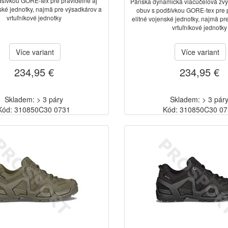
dšívkou GORE-tex pre pravidelné aj
Pánska dynamická viacúčelová zv
nské jednotky, najmä pre výsadkárov a
obuv s podšívkou GORE-tex pre p
vrtuľníkové jednotky
elitné vojenské jednotky, najmä pr
vrtuľníkové jednotky
Více variant
Více variant
234,95 €
234,95 €
Skladem: > 3 páry
Skladem: > 3 pár
Kód: 310850C30 0731
Kód: 310850C30 0