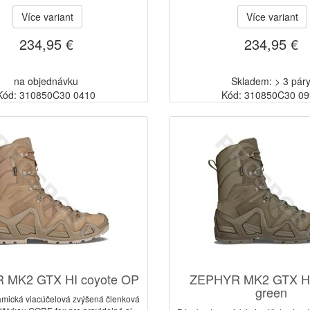
Více variant
Více variant
234,95 €
234,95 €
na objednávku
Skladem: > 3 pár
Kód: 310850C30 0410
Kód: 310850C30 0
 MK2 GTX HI coyote OP
ZEPHYR MK2 GTX HI
green
mická viacúčelová zvýšená členková