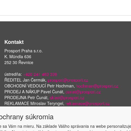
Kontakt
Prosport Praha s.r.o.
K. Mündla 636
252 30 Řevnice
ústredňa:
+420 241 483 338
ŘEDITEL Jan Čermák,
prosport@prosport.cz
OBCHODNÍ VEDOUCÍ Petr Hochman,
hochman@prosport.cz
PRODEJ A NÁKUP Pavel Čunát,
cunat@prosport.cz
PRODEJNA Petr Čunát,
sklad@prosport.cz
REKLAMACE Miroslav Teryngel,
reklamace@prosport.cz
 ochrany súkromia
 sa Vám na mieru. Na základe Vášho správania na webe personalizuj