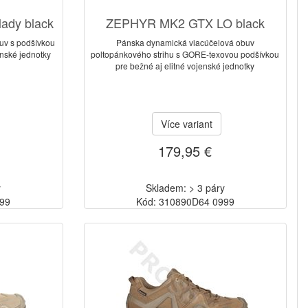
ady black
ZEPHYR MK2 GTX LO black
uv s podšívkou
Pánska dynamická viacúčelová obuv
enské jednotky
poltopánkového strihu s GORE-texovou podšívkou
pre bežné aj elitné vojenské jednotky
Více variant
179,95 €
y
Skladem: > 3 páry
999
Kód: 310890D64 0999