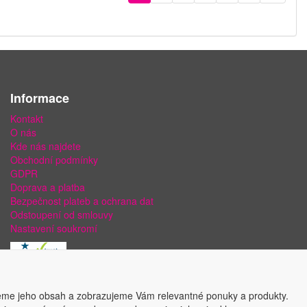
Informace
Kontakt
O nás
Kde nás najdete
Obchodní podmínky
GDPR
Doprava a platba
Bezpečnost plateb a ochrana dat
Odstoupení od smlouvy
Nastavení soukromí
eme jeho obsah a zobrazujeme Vám relevantné ponuky a produkty.