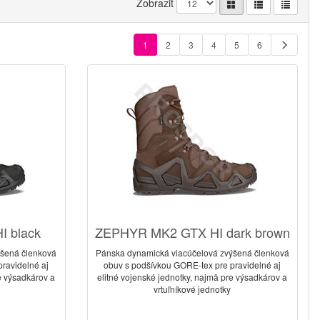
Zobrazit
1
2
3
4
5
6
 black
ZEPHYR MK2 GTX HI dark brown
ýšená členková
Pánska dynamická viacúčelová zvýšená členková
ravidelné aj
obuv s podšívkou GORE-tex pre pravidelné aj
e výsadkárov a
elitné vojenské jednotky, najmä pre výsadkárov a
vrtuľníkové jednotky