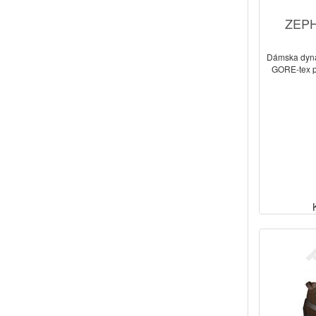
ZEPH
Dámska dyna
GORE-tex pr