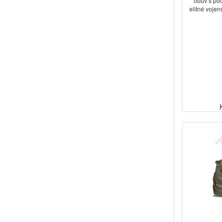
obuv s po
elitné voje